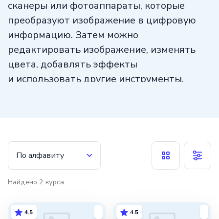
сканеры или фотоаппараты, которые
преобразуют изображение в цифровую
информацию. Затем можно
редактировать изображение, изменять
цвета, добавлять эффекты
и использовать другие инструменты.
Оцифровка рисунков полезна для
художников, дизайнеров и всех, кто
работает с графикой. Этот навык
позволяет сохранить оригинальность
рисунка и улучшить его качество.
По алфавиту
Оцифровка рисунков является важным
инструментом для творческой работы
Найдено
2
курса
и использования графики в бизнесе.
4.5
4.5