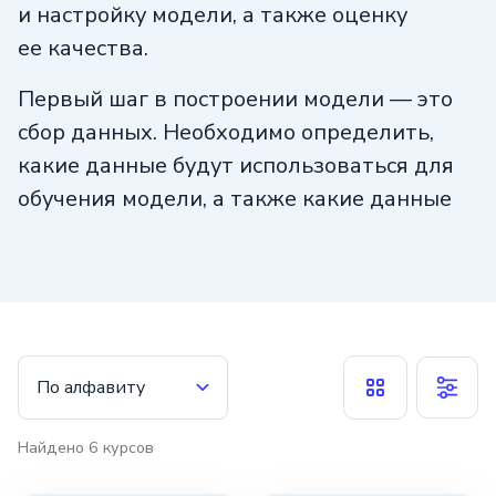
и настройку модели, а также оценку
ее качества.
Первый шаг в построении модели — это
сбор данных. Необходимо определить,
какие данные будут использоваться для
обучения модели, а также какие данные
будут использоваться для тестирования
ее работы. Подготовка данных включает
такие задачи, как очистка от выбросов
и пропущенных значений,
масштабирование и преобразование
По алфавиту
признаков.
Далее следует выбор и настройка модели.
Найдено
6
курсов
Здесь важно определить, какой алгоритм