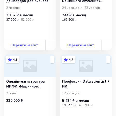
моделей и больших наборов данных.
дашбордов для бизнеса
машинного обучения»
с УрФУ
2 месяца
24 месяцев
22
уроков
Наконец, после обучения модель нужно
2 167 ₽
в месяц
244 ₽
в месяц
протестировать на тестовых данных,
37 000 ₽
52 000 ₽
162 500 ₽
чтобы оценить ее качество и узнать,
насколько хорошо она может
предсказывать значения целевой
Перейти на сайт
Перейти на сайт
переменной. Также можно провести
кросс-валидацию, чтобы получить более
4.3
4.7
надежные оценки производительности
модели.
Онлайн-магистратура
Профессия Data scientist +
Построение модели машинного
МИФИ «Машинное
ИИ
обучение»
2 года
12 месяцев
обучения — это сложный и многогранный
230 000 ₽
5 424 ₽
в месяц
процесс, требующий глубоких знаний
195 271 ₽
433 935 ₽
в области статистики, программирования