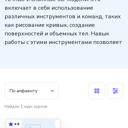
включает в себя использование
различных инструментов и команд, таких
как рисование кривых, создание
поверхностей и объемных тел. Навык
работы с этими инструментами позволяет
создавать реалистичные
и детализированные модели.
Важным аспектом работы в Rhinoceros
является также умение работать
с различными форматами файлов.
По алфавиту
Rhinoceros поддерживает импорт
и экспорт файлов во множество
Найден
1
курс
курсов
форматов, включая STL, OBJ, STEP
и многие другие. Это позволяет
4.8