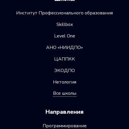
к деталям. Этот инструмент широко
Институт Профессионального образования
используется в различных отраслях,
включая архитектуру, дизайн
Skillbox
и инженерию. Овладение навыками
Level One
работы в Rhinoceros может открыть
АНО «НИИДПО»
множество возможностей для
профессионального роста и развития.
ЦАППКК
ЭКОДПО
Нетология
Все школы
Направления
Программирование