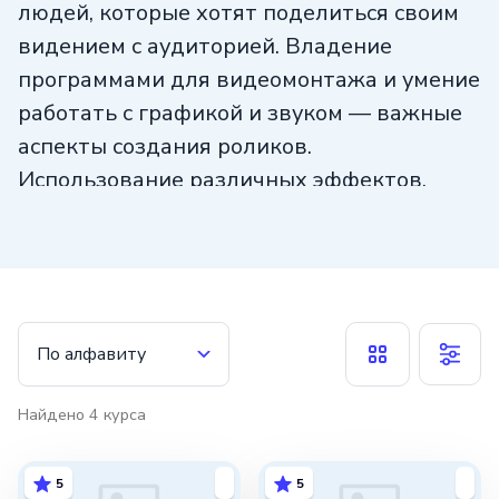
людей, которые хотят поделиться своим
видением с аудиторией. Владение
программами для видеомонтажа и умение
работать с графикой и звуком — важные
аспекты создания роликов.
Использование различных эффектов,
переходов и цветокоррекции помогает
придать видео стиль и эмоциональную
глубину. Создание роликов требует
творческого подхода, внимания к деталям
и умения рассказывать историю через
По алфавиту
видеоформат. Этот навык может быть
полезен как для личного развития, так
Найдено
4
курса
и для профессионального роста.
5
5