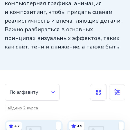
компьютерная графика, анимация
и композитинг, чтобы придать сценам
реалистичность и впечатляющие детали.
Важно разбираться в основных
принципах визуальных эффектов, таких
как свет, тени и движение, а также быть
знакомым с программным обеспечением,
используемым в этой отрасли, например
Adobe After Effects и Autodesk Maya.
Навык создания VFX-эффектов очень
востребован и может открыть двери
По алфавиту
в карьеру в сфере развлечений и медиа.
Найдено
2
курса
4.7
4.9