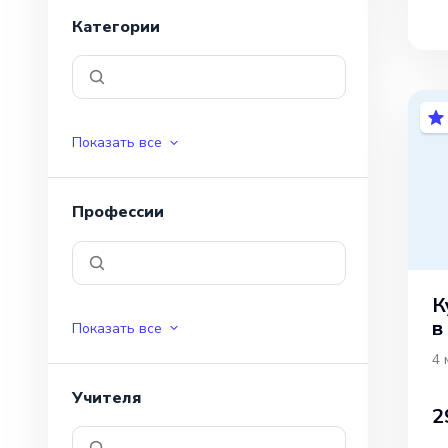
Категории
Показать все
Профессии
К
в
Показать все
о
4 
Учителя
2