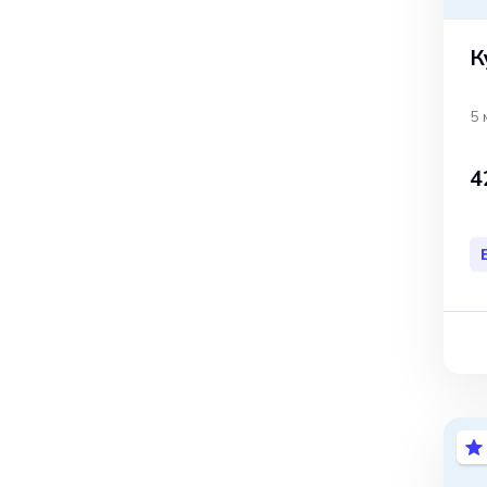
К
5 
4