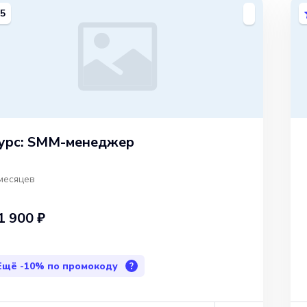
5
урс: SMM-менеджер
месяцев
1 900 ₽
Ещё
-10%
по промокоду
?