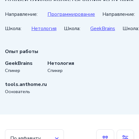
преподавателей и практиков в сфере
Направление:
Программирование
Направление:
маркетинга и SEO-продвижения.
Школа:
Нетология
Школа:
GeekBrains
Школа:
Опыт работы
GeekBrains
Нетология
Спикер
Спикер
tools.anthome.ru
Основатель
По алфавиту