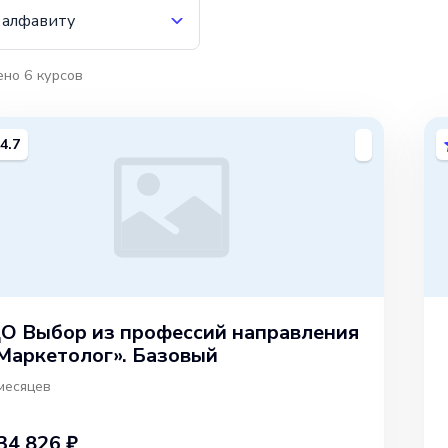
 алфавиту
ено
6
курсов
4.7
О Выбор из профессий направления
Маркетолог». Базовый
месяцев
34 826 ₽