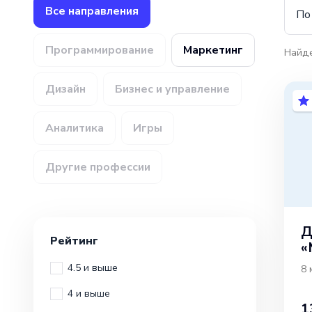
Все направления
По
Программирование
Маркетинг
Найд
Дизайн
Бизнес и управление
Аналитика
Игры
Другие профессии
Д
Рейтинг
«
4.5 и выше
8 
4 и выше
1