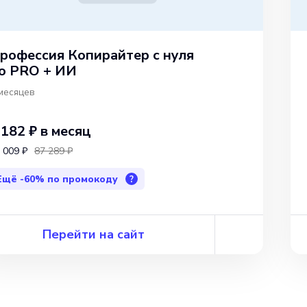
рофессия Копирайтер с нуля
о PRO + ИИ
месяцев
 182 ₽
в месяц
 009 ₽
87 289 ₽
Ещё
-60%
по промокоду
?
Перейти на сайт