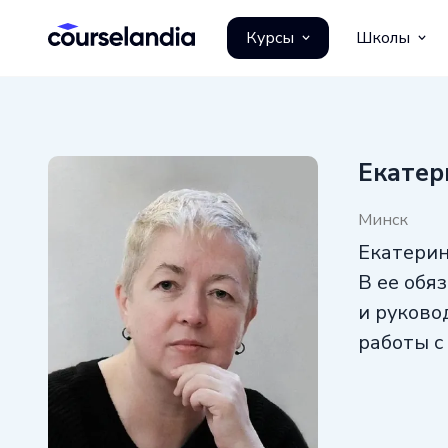
Курсы
Школы
Екатер
Минск
Екатерин
В ее обя
и руково
работы с