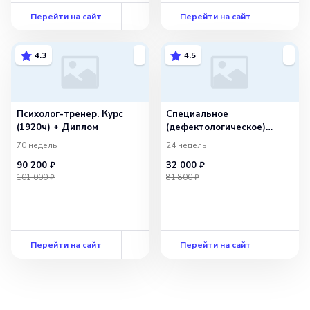
Перейти на сайт
Перейти на сайт
4.3
4.5
Психолог-тренер. Курс
Специальное
(1920ч) + Диплом
(дефектологическое)
образование
70 недель
24 недель
по направлению «Работа
90 200 ₽
32 000 ₽
с обучающимися
101 000 ₽
81 800 ₽
с умственной отсталостью
(интеллектуальными
нарушениями), с тяжелыми
и множественными
нарушениями развития».
Перейти на сайт
Олигофренопедагогика
Перейти на сайт
и олигофренопсихология