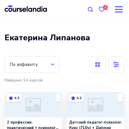
0
Екатерина Липанова
По алфавиту
Найдено
14
курсов
4.3
4.2
2 профессии:
Детский педагог-психолог.
практический + психолог-
Курс (710ч) + Диплом