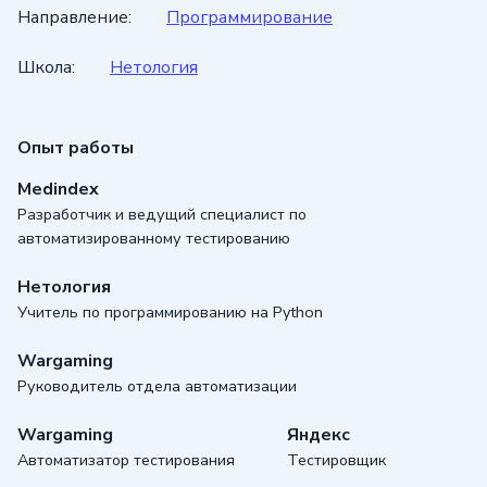
в качестве автоматизатора тестирования,
Направление:
Программирование
где благодаря своему профессионализму
Школа:
Нетология
был повышен до руководителя отдела.
Однако, Евгений не останавливается
Опыт работы
на достигнутом и постоянно стремится
Medindex
к самосовершенствованию.
Разработчик и ведущий специалист по
Он продолжает обучаться и повышать
автоматизированному тестированию
свою квалификацию, посещая различные
Нетология
курсы и проходя образовательные
Учитель по программированию на Python
программы. В 2017 году он приступил
к преподавательской деятельности
Wargaming
Руководитель отдела автоматизации
и начал читать лекции по языку
программирования Python в онлайн-
Wargaming
Яндекс
школе Нетология.
Автоматизатор тестирования
Тестировщик