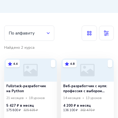
Евгений считает, что ключевым фактором
успеха в любой профессии является
непрерывное обучение и постоянное
развитие навыков. Он сам является ярким
По алфавиту
примером этого подхода, так как
продолжает улучшать свои знания
Найдено
2
курса
и навыки в IT-сфере. Его энтузиазм
и преданность своей профессии делают
4.4
4.8
его великим учителем и вдохновляют
других на постоянное совершенствование.
Fullstack-разработчик
Веб-разработчик с нуля:
на Python
профессия с выбором
специализации
21 месяцев
18
уроков
14 месяцев
13
уроков
5 427 ₽
в месяц
4 200 ₽
в месяц
175 800 ₽
325 635 ₽
136 100 ₽
302 470 ₽