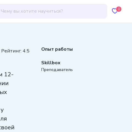
0
Опыт работы
Рейтинг: 4.5
Skillbox
Преподаватель
м 12-
нии
ных
му
для
своей