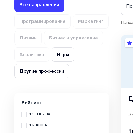
Все направления
По
Программирование
Маркетинг
Найд
Дизайн
Бизнес и управление
Аналитика
Игры
Другие профессии
Д
Рейтинг
4.5 и выше
9 
4 и выше
1