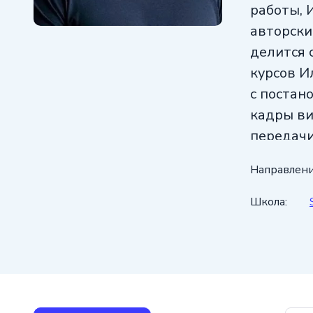
работы, 
авторски
делится 
курсов И
с постан
кадры в
передачи
Направлени
Школа: