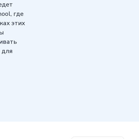
едет
ool, где
ках этих
ты
аивать
 для