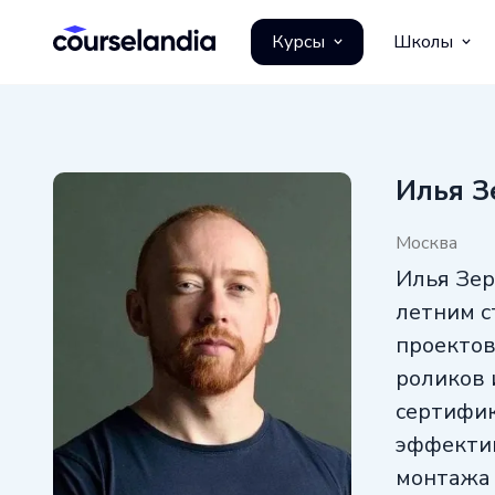
Курсы
Школы
Илья З
Москва
Илья Зер
летним с
проектов
роликов 
сертифик
эффектив
монтажа 