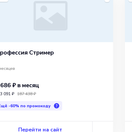
рофессия Стример
месяцев
 686 ₽
в месяц
3 091 ₽
187 438 ₽
Ещё
-60%
по промокоду
?
Перейти на сайт