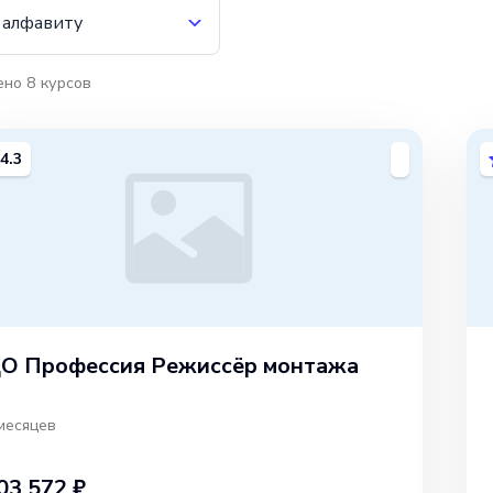
 алфавиту
ено
8
курсов
4.3
О Профессия Режиссёр монтажа
месяцев
03 572 ₽