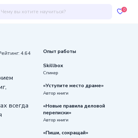
0
Опыт работы
Рейтинг: 4.64
Skillbox
Спикер
анием
«Уступите место драме»
иг,
Автор книги
сах всегда
«Новые правила деловой
переписки»
я
Автор книги
«Пиши, сокращай»