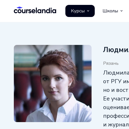
Курсы
Школы
Людми
Рязань
Людмила,
от РГУ им
но и вос
Ее участ
оценивае
професси
и журнал