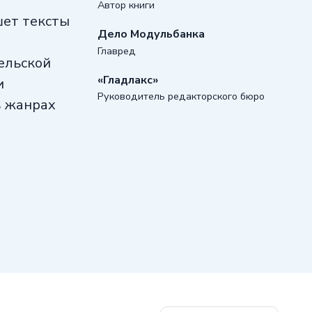
Автор книги
шет тексты
Дело Модульбанка
Главред
ельской
«Гладлакс»
и
Руководитель редакторского бюро
в жанрах
олько
осит
асть
а.