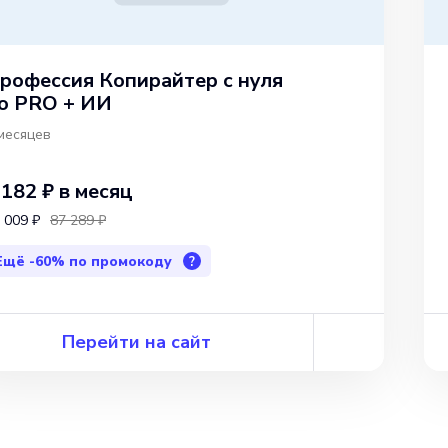
рофессия Копирайтер с нуля
о PRO + ИИ
месяцев
 182 ₽
в месяц
 009 ₽
87 289 ₽
Ещё
-60%
по промокоду
?
Перейти на сайт