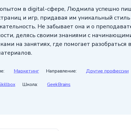
опытом в digital-сфере, Людмила успешно пи
страниц и игр, придавая им уникальный стиль
кательность. Не забывает она и о преподават
ости, делясь своими знаниями с начинающим
ами на занятиях, где помогает разобраться 
материалов.
астием в совместных проектах Людмила не т
е:
Маркетинг
Направление:
Другие профессии
т свои профессиональные горизонты, но и вн
ьный вклад в развитие своей отрасли. Ее стр
Skillbox
Школа:
GeekBrains
ству и стремление к саморазвитию делают
енимым специалистом в мире культуры и меди