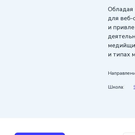
Обладая 
для веб-
и привле
деятельн
медийщик
и типах 
Своим уч
Направлени
расширяе
значител
Школа:
к творче
ее незам