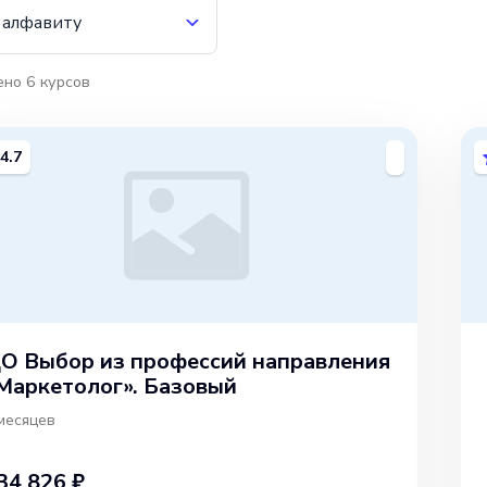
 алфавиту
ено
6
курсов
4.7
О Выбор из профессий направления
Маркетолог». Базовый
месяцев
34 826 ₽