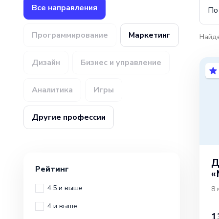
Все направления
По
Программирование
Маркетинг
Найд
Дизайн
Бизнес и управление
Аналитика
Игры
Другие профессии
Д
Рейтинг
«
4.5 и выше
8 
4 и выше
1