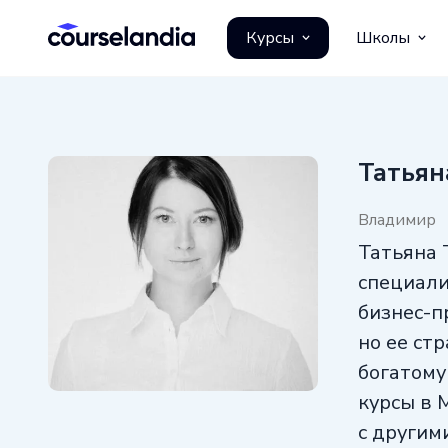
Курсы
Школы
Татьян
Владимир
Татьяна 
специали
бизнес-п
но ее ст
богатому
курсы в 
с другим