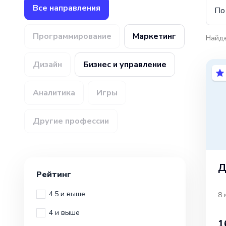
Все направления
По
Программирование
Маркетинг
Найд
Дизайн
Бизнес и управление
Аналитика
Игры
Другие профессии
Д
Рейтинг
4.5 и выше
8 
4 и выше
1