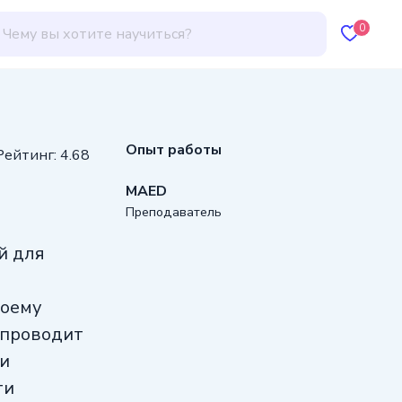
0
Опыт работы
Рейтинг: 4.68
MAED
Преподаватель
й для
воему
 проводит
ми
ти