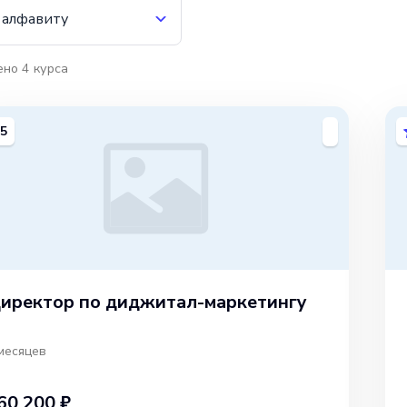
 алфавиту
ено
4
курса
5
иректор по диджитал-маркетингу
месяцев
60 200 ₽