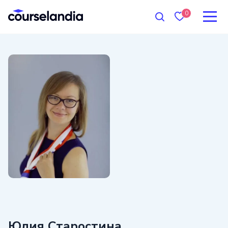
0
Юлия Старостина