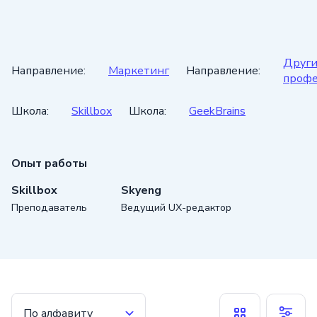
Друг
Направление:
Маркетинг
Направление:
профе
Школа:
Skillbox
Школа:
GeekBrains
Опыт работы
Skillbox
Skyeng
Преподаватель
Ведущий UX-редактор
По алфавиту