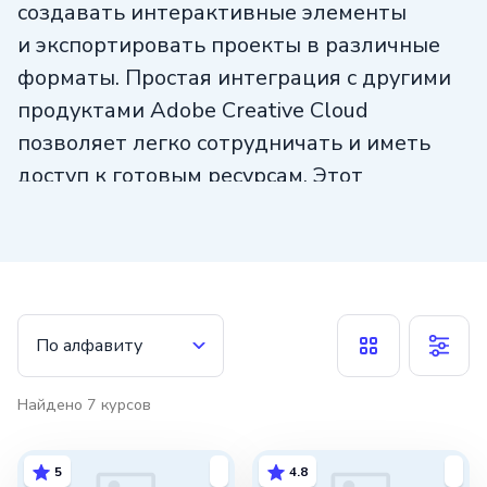
создавать интерактивные элементы
и экспортировать проекты в различные
форматы. Простая интеграция с другими
продуктами Adobe Creative Cloud
позволяет легко сотрудничать и иметь
доступ к готовым ресурсам. Этот
инструмент необходим для
разработчиков веб-анимации и помогает
создавать захватывающие
и привлекательные проекты. Adobe
Animate предлагает широкий спектр
По алфавиту
функций и удобный интерфейс, что
делает его одним из лучших выборов для
Найдено
7
курсов
создания анимации и интерактивного
контента, несмотря на конкуренцию.
5
4.8