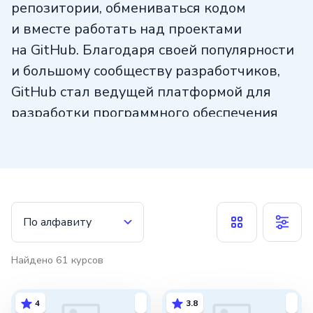
репозитории, обмениваться кодом
и вместе работать над проектами
на GitHub. Благодаря своей популярности
и большому сообществу разработчиков,
GitHub стал ведущей платформой для
разработки программного обеспечения
и обмена знаниями в открытом
окружении. Он также интегрируется
с различными инструментами разработки,
такими как системы управления задачами
и среды разработки, что делает его
По алфавиту
неотъемлемым для программистов.
В итоге, GitHub играет важную роль
Найдено
61
курсов
в повышении продуктивности
и сотрудничестве разработчиков.
4
3.8