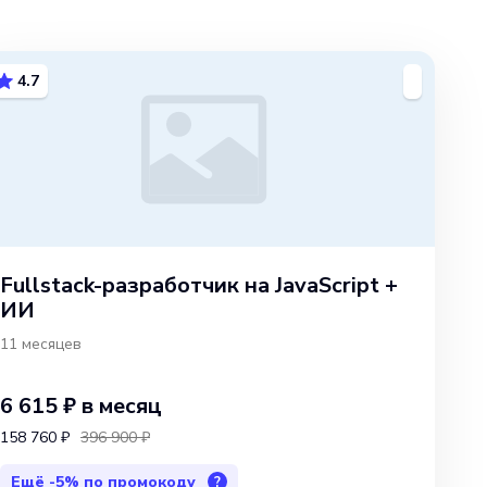
4.7
Fullstack-разработчик на JavaScript +
ИИ
11 месяцев
6 615 ₽
в месяц
158 760 ₽
396 900 ₽
Ещё
-5%
по промокоду
?