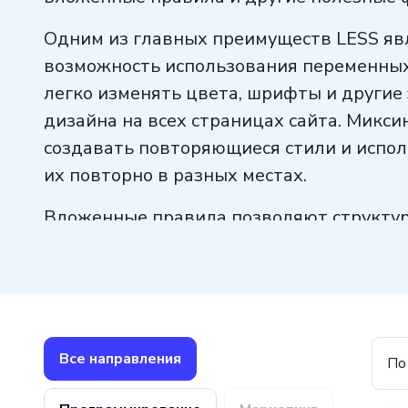
Одним из главных преимуществ LESS яв
возможность использования переменных
легко изменять цвета, шрифты и другие
дизайна на всех страницах сайта. Микс
создавать повторяющиеся стили и испо
их повторно в разных местах.
Вложенные правила позволяют структу
и упростить его чтение и понимание. Кро
поддерживает операции над значениями
сложение, вычитание и деление, что дел
мощным инструментом для создания сти
Все направления
По
LESS также предлагает возможность ис
импорт, что позволяет разбить стили на