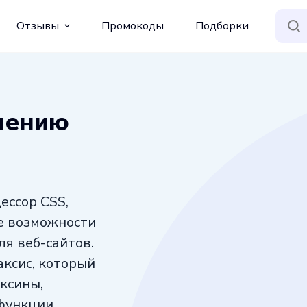
Отзывы
Промокоды
Подборки
чению
ессор CSS,
е возможности
ля веб-сайтов.
аксис, который
ксины,
функции.