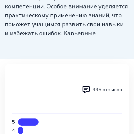
компетенции. Особое внимание уделяется
практическому применению знаний, что
поможет учащимся развить свои навыки
и избежать ошибок. Карьерные
консультанты будут активно
поддерживать студентов на всех этапах
обучения, от составления резюме
до успешного прохождения
испытательного срока и нахождения
подходящей работы.
335 отзывов
Отправьтесь в захватывающее
путешествие знаний с ProductStar, выбрав
подходящий курс и окунувшись
5
в увлекательный мир обучения!
4