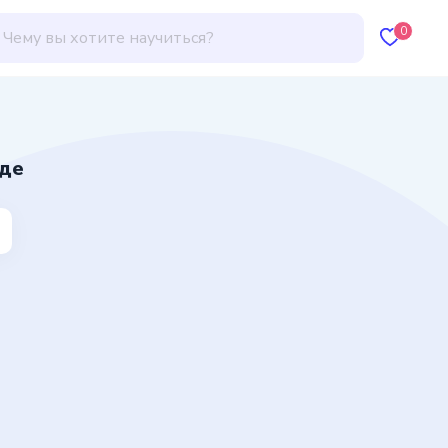
0
нде