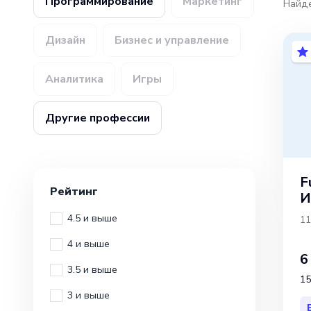
Программирование
Маркетинг
Найд
Дизайн
Бизнес и управление
Аналитика
Игры
Другие профессии
F
Рейтинг
И
4.5 и выше
11
4 и выше
6
3.5 и выше
15
3 и выше