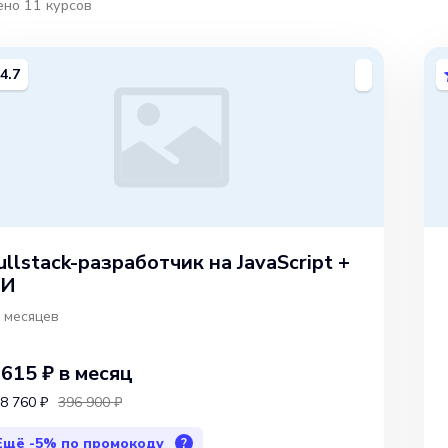
ено
11
курсов
4.7
ullstack-разработчик на JavaScript +
И
 месяцев
 615 ₽
в месяц
8 760 ₽
396 900 ₽
Ещё
-5%
по промокоду
?