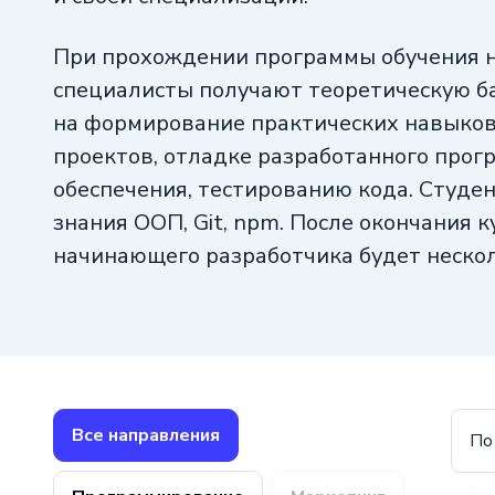
При прохождении программы обучения 
специалисты получают теоретическую ба
на формирование практических навыков
проектов, отладке разработанного прог
обеспечения, тестированию кода. Студе
знания ООП, Git, npm. После окончания 
начинающего разработчика будет неско
работ.
Все направления
По