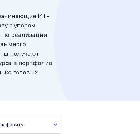
начинающие ИТ-
зу с упором
 по реализации
раммного
нты получают
курса в портфолио
лько готовых
 алфавиту