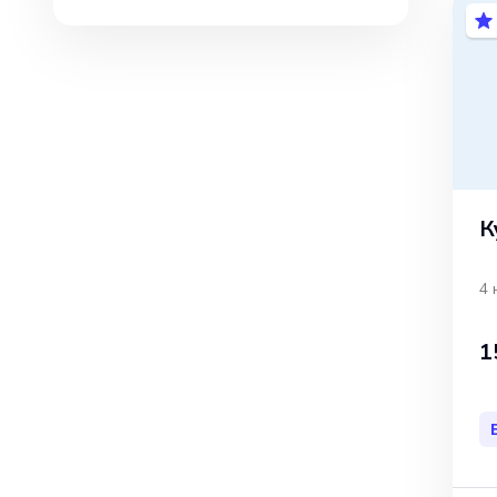
К
4 
1