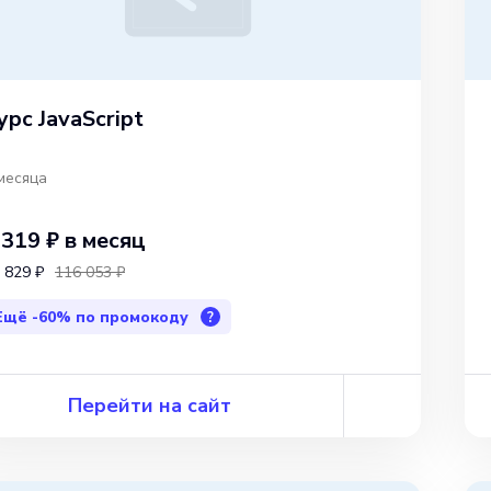
урс JavaScript
месяца
 319 ₽
в месяц
 829 ₽
116 053 ₽
Ещё
-60%
по промокоду
?
Перейти на сайт