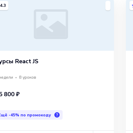
4.3
урсы React JS
недели
8
уроков
5 800 ₽
Ещё
-45%
по промокоду
?