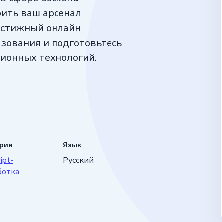
рить ваш арсенал
естижный онлайн
зования и подготовьтесь
ионных технологий.
ория
Язык
ipt-
Русский
ботка