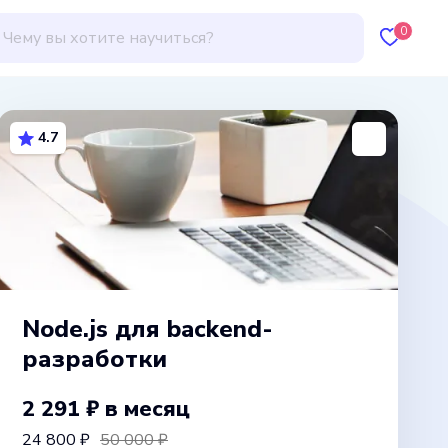
0
4.7
Node.js для backend-
разработки
2 291 ₽
в месяц
24 800 ₽
50 000 ₽