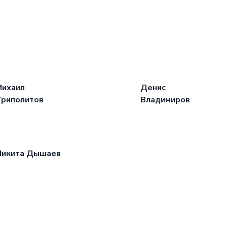
Михаил
Денис
Триполитов
Владимиров
Никита Дышаев