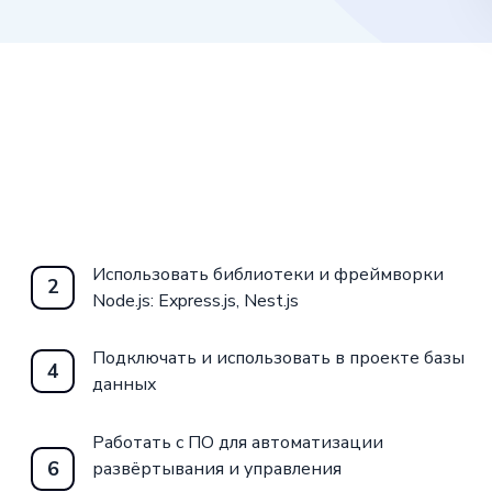
Использовать библиотеки и фреймворки
2
Node.js: Express.js, Nest.js
Подключать и использовать в проекте базы
4
данных
Работать с ПО для автоматизации
6
развёртывания и управления