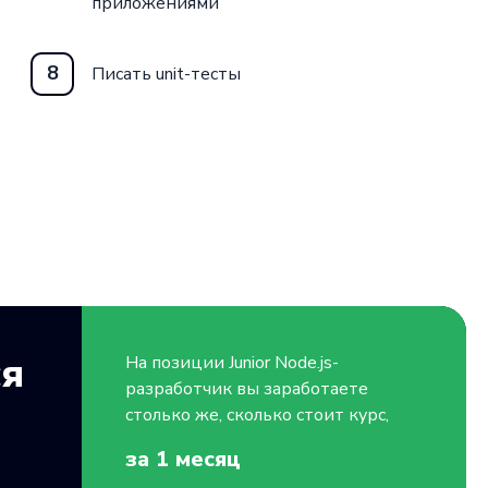
приложениями
8
Писать unit-тесты
ся
На позиции
Junior
Node.js-
разработчик вы заработаете
столько же, сколько стоит курс,
за 1
месяц