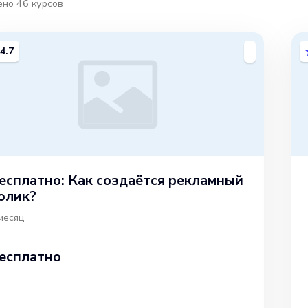
ено
46
курсов
4.7
есплатно: Как создаётся рекламный
олик?
месяц
есплатно