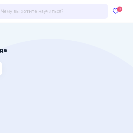
0
нде