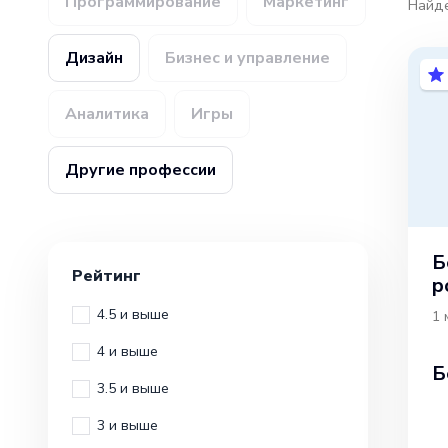
Программирование
Маркетинг
Найд
Дизайн
Бизнес и управление
Аналитика
Игры
Другие профессии
Б
Рейтинг
р
4.5 и выше
1 
4 и выше
Б
3.5 и выше
3 и выше