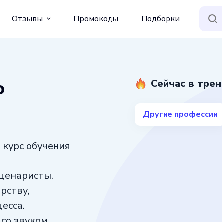
Отзывы
Промокоды
Подборки
о
Сейчас в тре
Другие профессии
 курс обучения
ценаристы.
рству,
есса.
со звуком,