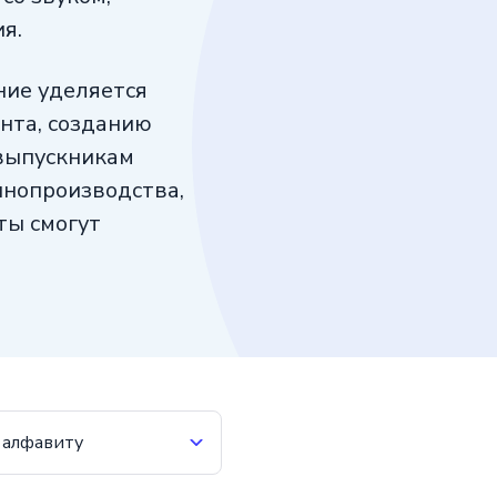
я.
ние уделяется
нта, созданию
выпускникам
инопроизводства,
ты смогут
 алфавиту