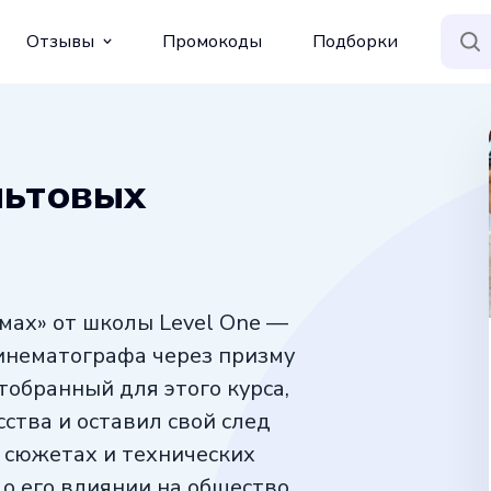
Отзывы
Промокоды
Подборки
льтовых
мах» от школы Level One —
инематографа через призму
обранный для этого курса,
ства и оставил свой след
о сюжетах и технических
 о его влиянии на общество