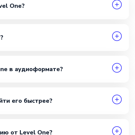
vel One?
?
One в аудиоформате?
йти его быстрее?
ию от Level One?