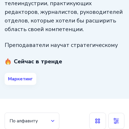
телеиндустрии, практикующих
редакторов, журналистов, руководителей
отделов, которые хотели бы расширить
область своей компетенции.
Преподаватели научат стратегическому
планированию, разработке плана
Сейчас в тренде
по общему продвижению в работе
компании. Студенты разрабатывают
собственные проекты, учатся
Маркетинг
их правильно презентовать,
визуализировать свои идеи с помощью
инструментов современного ПО.
По алфавиту