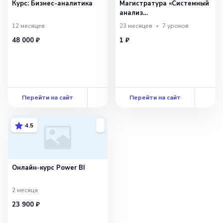
Курс: Бизнес-аналитика
Магистратура «Системный
анализ
и интеллектуальные
12 месяцев
23 месяцев
7
уроков
системы управления
48 000 ₽
1 ₽
бизнес-процессами»
с СПбГУ
Перейти на сайт
Перейти на сайт
4.5
Онлайн-курс Power BI
2 месяца
23 900 ₽