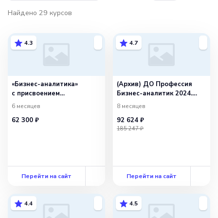
инструменты веб-аналитики.
Найдено
29
курсов
4.3
4.7
«Бизнес-аналитика»
(Архив) ДО Профессия
с присвоением
Бизнес-аналитик 2024.
квалификации «Бизнес-
Тариф Оптимальный
6 месяцев
8 месяцев
аналитик»
62 300 ₽
92 624 ₽
185 247 ₽
Перейти на сайт
Перейти на сайт
4.4
4.5