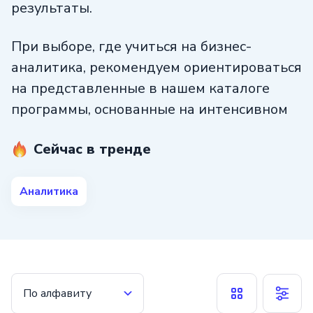
результаты.
При выборе, где учиться на бизнес-
аналитика, рекомендуем ориентироваться
на представленные в нашем каталоге
программы, основанные на интенсивном
использовании теоретических знаний
Сейчас в тренде
на практике.
Студенты предлагаемых нашим
Аналитика
агрегатором курсов умеют оценивать
эффективность работы команды, строить
оптимальные бизнес-модели для
дальнейшего продвижения продукта,
составлять отчеты с помощью PowerBI,
По алфавиту
пишут простые коды в Python, используют