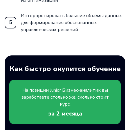
их оптимизации
Интерпретировать большие объёмы данных
5
для формирования обоснованных
управленческих решений
Как быстро окупится обучение
На позиции
Junior
Бизнес-аналитик вы
заработаете столько же, сколько стоит
курс,
за 2
месяца