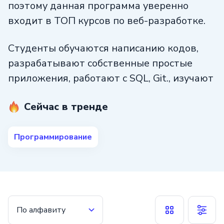
поэтому данная программа уверенно
входит в ТОП курсов по веб-разработке.
Студенты обучаются написанию кодов,
разрабатывают собственные простые
приложения, работают с SQL, Git., изучают
принципы кросс-платформенной
Сейчас в тренде
разработки, реализации задач, связанных
с многопоточностью. В портфолио
выпускников есть несколько готовых
Программирование
работ для презентации на собеседовании.
По алфавиту