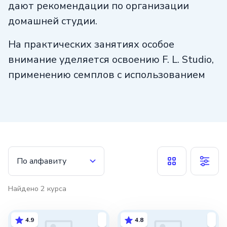
дают рекомендации по организации
домашней студии.
На практических занятиях особое
внимание уделяется
освоению F. L. Studio
,
применению семплов с использованием
сервисов Splice и Loopcloud, созданию
аранжировки, наложению эффектов.
В портфолио выпускников будет
добавлено несколько треков, которые
помогут при будущем трудоустройстве.
По алфавиту
Найдено
2
курса
4.9
4.8