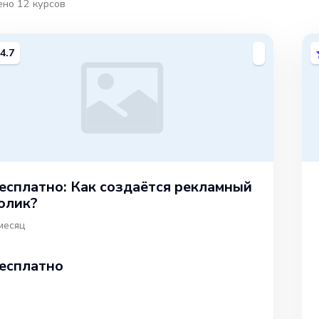
ено
12
курсов
4.7
есплатно: Как создаётся рекламный
олик?
месяц
есплатно