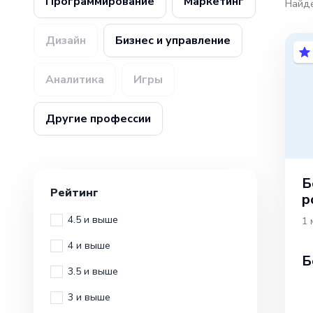
Программирование
Маркетинг
Найд
Дизайн
Бизнес и управление
Аналитика
Игры
Другие профессии
Б
Рейтинг
р
4.5 и выше
1 
4 и выше
Б
3.5 и выше
3 и выше