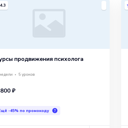
4.3
урсы продвижения психолога
недели
5
уроков
 800 ₽
Ещё
-45%
по промокоду
?