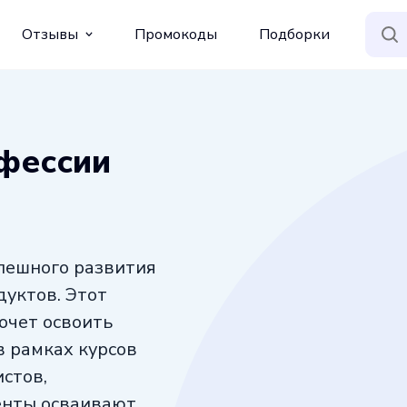
Отзывы
Промокоды
Подборки
фессии
пешного развития
уктов. Этот
хочет освоить
 рамках курсов
стов,
енты осваивают