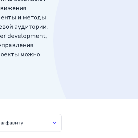
движения
менты и методы
евой аудитории.
er development,
управления
роекты можно
 алфавиту