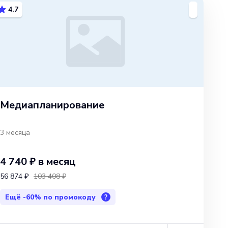
4.7
Медиапланирова­ние
3 месяца
4 740 ₽
в месяц
56 874 ₽
103 408 ₽
Ещё
-60%
по промокоду
?