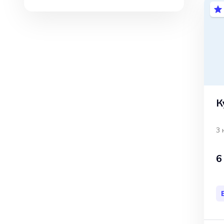
К
3 
6