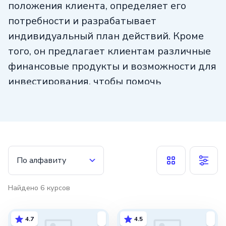
положения клиента, определяет его
потребности и разрабатывает
индивидуальный план действий. Кроме
того, он предлагает клиентам различные
финансовые продукты и возможности для
инвестирования, чтобы помочь
им увеличить доходы и снизить риски.
Профессиональные навыки и знания
в финансовой сфере являются
неотъемлемой частью работы
По алфавиту
финансового консультанта. Однако,
не менее важными являются его
Найдено
6
курсов
коммуникативные навыки, которые
позволяют ему эффективно общаться
4.7
4.5
с клиентами и объяснять сложные