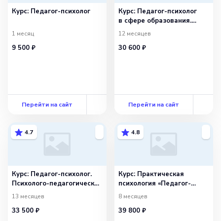
Курс: Педагог-психолог
Курс: Педагог-психолог
в сфере образования.
Преподаватель
1 месяц
12 месяцев
психологии
9 500 ₽
30 600 ₽
Перейти на сайт
Перейти на сайт
4.7
4.8
Курс: Педагог-психолог.
Курс: Практическая
Психолого-педагогическое
психология «Педагог-
сопровождение
психолог»
13 месяцев
8 месяцев
образовательного
33 500 ₽
39 800 ₽
процесса в условиях
реализации ФГОС