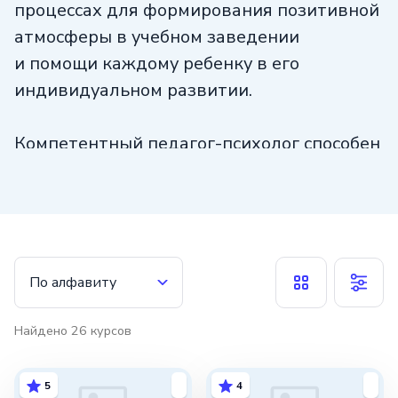
процессах для формирования позитивной
атмосферы в учебном заведении
и помощи каждому ребенку в его
индивидуальном развитии.
Компетентный педагог-психолог способен
обнаружить девиации в поведении
ученика и применить эффективные
методы коррекции. Его задача
заключается не только в устранении
проблем, но и в создании условий для
По алфавиту
полноценного роста и развития личности.
Педагог-психолог должен уметь грамотно
Найдено
26
курсов
выбирать методы работы
с развивающимся организмом, чтобы
5
4