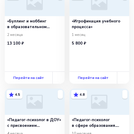
содействовать его гармоничному
развитию в соответствии
с общественными стандартами.
«Буллинг и моббинг
«Игрофикация учебного
в образовательном
процесса»
пространстве: выявление,
2 месяца
1 месяц
устранение
13 100 ₽
5 800 ₽
и профилактика»
Перейти на сайт
Перейти на сайт
4.5
4.8
«Педагог-психолог в ДОУ»
«Педагог-психолог
с присвоением
в сфере образования.
квалификации «Педагог-
Преподаватель
4 месяца
10 месяцев