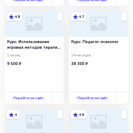
4.8
4.7
Курс: Использование
Курс: Педагог-психолог
игровых методов терапии
в практической
1 месяц
14 месяцев
деятельности педагога-
9 500 ₽
38 300 ₽
психолога
Перейти на сайт
Перейти на сайт
4
4.6