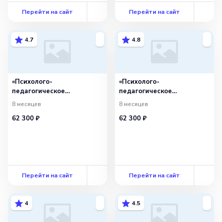
психолог»
Перейти на сайт
Перейти на сайт
4.7
4.8
«Психолого-
«Психолого-
педагогическое
педагогическое
сопровождение
сопровождение
8 месяцев
8 месяцев
образовательного
образовательного
62 300 ₽
62 300 ₽
процесса в дошкольном
процесса.
образовательном
Нейропсихологическая
учреждении.
диагностика и коррекция
Нейропсихологическая
в детском возрасте»
диагностика и коррекция
с присвоением
в детском возрасте»
квалификации
Перейти на сайт
«Специалист
Перейти на сайт
по нейропсихологической
диагностике и коррекции
4
4.5
в детском возрасте»