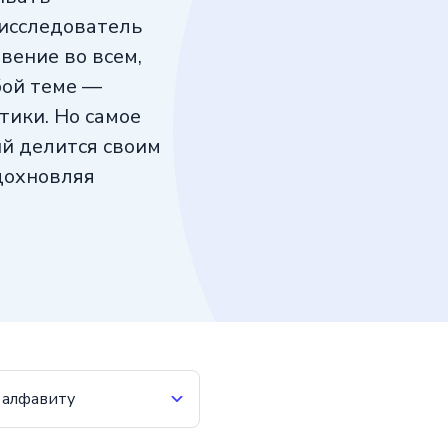
 исследователь
вение во всем,
бой теме —
тики. Но самое
ый делится своим
дохновляя
 алфавиту