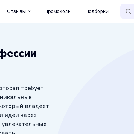
Отзывы
Промокоды
Подборки
фессии
оторая требует
 уникальные
 который владеет
и идеи через
и увлекательные
ивать