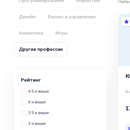
Программирование
Маркетинг
Найд
Дизайн
Бизнес и управление
Аналитика
Игры
Другие профессии
К
Рейтинг
4.5 и выше
5 
4 и выше
1
3.5 и выше
3 и выше