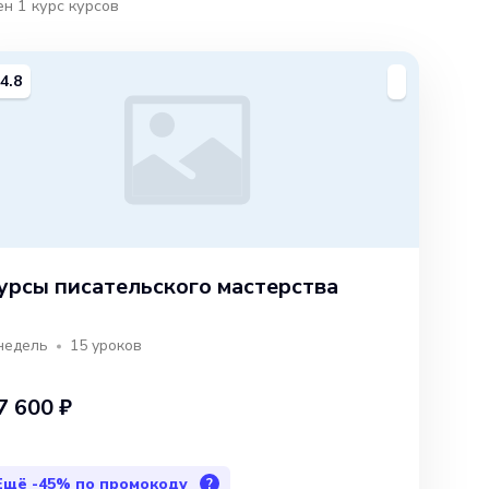
ен
1
курс
курсов
4.8
урсы писательского мастерства
недель
15
уроков
7 600 ₽
Ещё
-45%
по промокоду
?