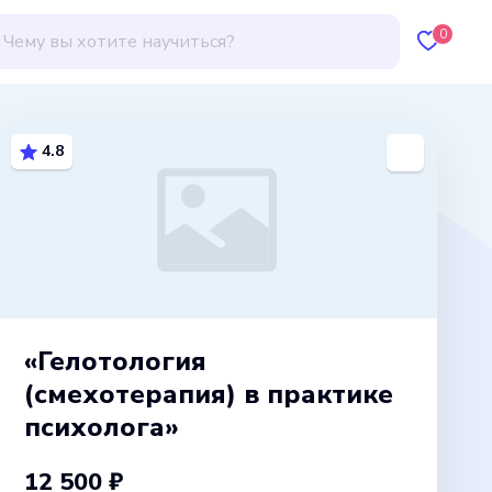
0
4.8
«Гелотология
(смехотерапия) в практике
психолога»
12 500 ₽