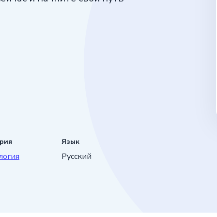
ория
Язык
логия
Русский