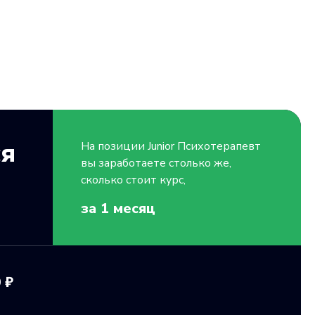
ся
На позиции
Junior
Психотерапевт
вы заработаете столько же,
сколько стоит курс,
за 1
месяц
 ₽