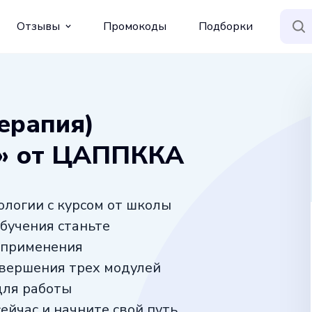
Отзывы
Промокоды
Подборки
ерапия)
а» от ЦАППККА
ологии с курсом от школы
бучения станьте
и применения
авершения трех модулей
для работы
ейчас и начните свой путь