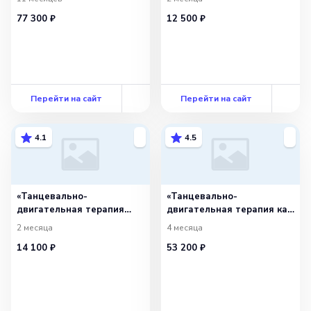
услуг населению
77 300 ₽
12 500 ₽
и организациям
с расширенной
подготовкой в области
арт-терапии»
с присвоением
квалификации «Психолог-
консультант. Арт-
Перейти на сайт
Перейти на сайт
терапевт»
4.1
4.5
«Танцевально-
«Танцевально-
двигательная терапия
двигательная терапия как
в практике психолога»
метод психокоррекции
2 месяца
4 месяца
личности»
14 100 ₽
53 200 ₽