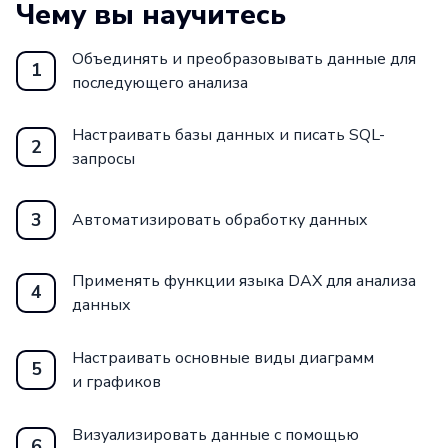
Чему вы научитесь
Сразу после завершения курса, ваши
Объединять и преобразовывать данные для
1
шансы на быстрое трудоустройство
последующего анализа
в области аналитики значительно
увеличатся. Полученные знания и навыки
Настраивать базы данных и писать SQL-
2
запросы
сделают вас востребованным
специалистом, способным эффективно
3
Автоматизировать обработку данных
решать задачи бизнес-аналитика.
Не упустите возможность стать экспертом
в области BI-аналитики благодаря курсу
Применять функции языка DAX для анализа
4
данных
от Eduson Academy — ваш путь
к успешной карьере начинается здесь
Настраивать основные виды диаграмм
5
и сейчас!
и графиков
Визуализировать данные с помощью
6