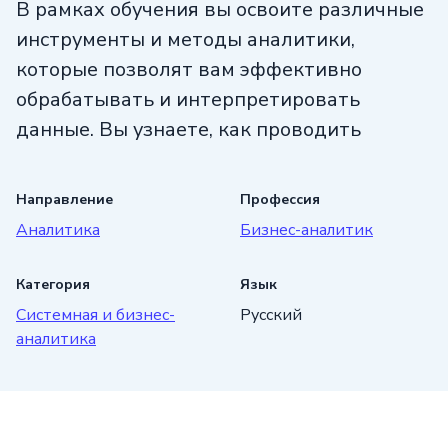
В рамках обучения вы освоите различные
инструменты и методы аналитики,
которые позволят вам эффективно
обрабатывать и интерпретировать
данные. Вы узнаете, как проводить
детальный анализ данных, выявлять
тренды и закономерности, а также делать
Направление
Профессия
прогнозы о будущих результатах.
Аналитика
Бизнес-аналитик
Курс включает множество практических
Категория
Язык
заданий и кейсов, которые помогут вам
Системная и бизнес-
Русский
применить полученные знания
аналитика
на практике. Вы будете решать реальные
бизнес-задачи и научитесь быстро
и качественно справляться с рабочими
задачами.