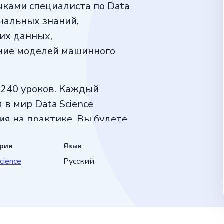
ками специалиста по Data
ачальных знаний,
их данных,
ние моделей машинного
а 240 уроков. Каждый
 в мир Data Science
ия на практике. Вы будете
 задачи, возникающие
ория
Язык
связь от опытных
cience
Русский
будете готовы
асти аналитики данных.
ные, создавать прогнозы