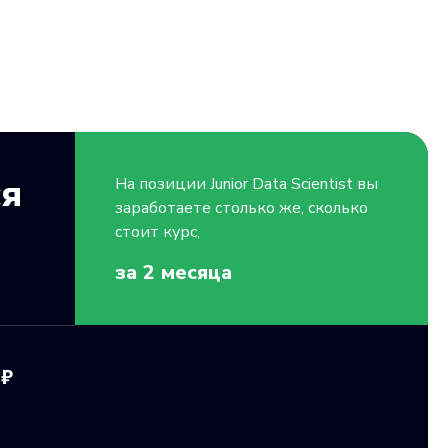
ся
На позиции
Junior
Data Scientist вы
заработаете столько же, сколько
стоит курс,
за 2
месяца
 ₽