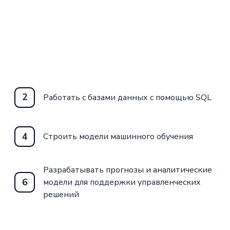
шинного обучения для
бованным специалистом
 курсу «Data Scientist»
одимые навыки для
2
Работать с базами данных с помощью SQL
4
Строить модели машинного обучения
Разрабатывать прогнозы и аналитические
6
модели для поддержки управленческих
решений