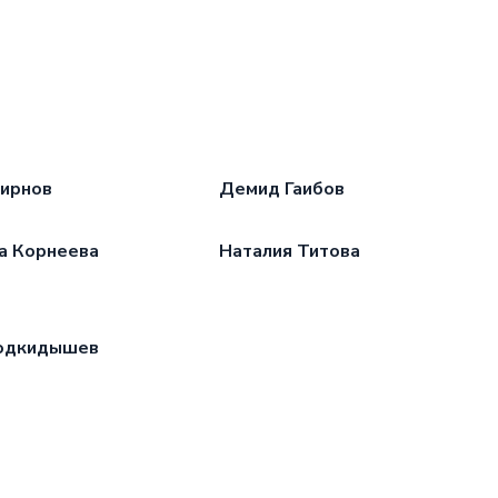
мирнов
Демид Гаибов
а Корнеева
Наталия Титова
одкидышев