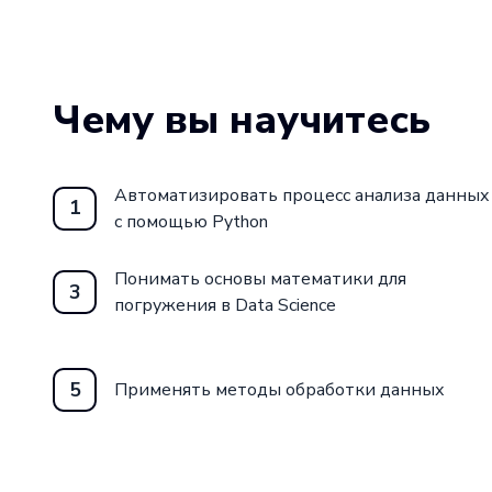
и модели, а также применять методы ма
решения различных бизнес-задач.
Не упустите возможность стать востре
Чему вы научитесь
в области Data Science. Присоединяйтесь к
от Eduson Academy и освойте все необх
Автоматизировать процесс анализа данных
успешной карьеры в аналитике данных.
1
с помощью Python
Понимать основы математики для
3
погружения в Data Science
5
Применять методы обработки данных