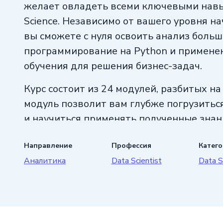
желает овладеть всеми ключевыми навы
Science. Независимо от вашего уровня н
вы сможете с нуля освоить анализ больш
программирование на Python и примене
обучения для решения бизнес-задач.
Курс состоит из 24 модулей, разбитых н
модуль позволит вам глубже погрузиться
и научиться применять полученные знан
работать с реальными данными, решать
Направление
Профессия
Катег
в реальной жизни, и получать обратную 
Аналитика
Data Scientist
Data S
преподавателей.
По окончании курса «Data Scientist» вы 
к профессиональной деятельности в обл
Вы сможете анализировать сложные дан