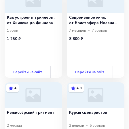
Как устроены триллеры:
Современное кино:
от Хичкока до Финчера
от Кристофера Нолана
до Греты Гервиг
1
урок
7 месяцев
7
уроков
1 250 ₽
8 800 ₽
Перейти на сайт
Перейти на сайт
4
4.8
Режиссёрский тритмент
Курсы сценаристов
2 месяца
2 недели
5
уроков