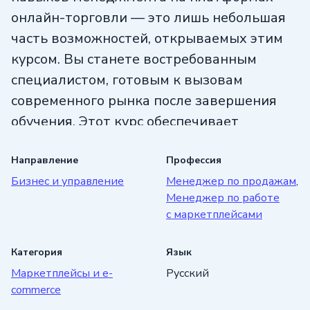
онлайн-торговли — это лишь небольшая
часть возможностей, открываемых этим
курсом. Вы станете востребованным
специалистом, готовым к вызовам
современного рынка после завершения
обучения. Этот курс обеспечивает
возможность применять полученные
знания на практике, что делает его
Направление
Профессия
Бизнес и управление
Менеджер по продажам
,
превосходным выбором для амбициозных
Менеджер по работе
людей, стремящихся к успеху в сфере
с маркетплейсами
электронной коммерции.
Категория
Язык
Маркетплейсы и e-
Русский
commerce