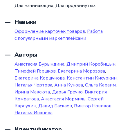
Для начинающих,
Для продвинутых
Навыки
Оформление карточек товаров
,
Работа
с популярными маркетплейсами
Авторы
Анастасия Бурындина
,
Дмитрий Коробицын
,
Тимофей Горшков
,
Екатерина Морозова
,
Екатерина Коршунова
,
Константин Кисуркин
,
Наталья Чертова
,
Анна Кунова
,
Ольга Караим
,
Ирина Максюта
,
Дарья Гречко
,
Виктория
Комратова
,
Анастасия Мормиль
,
Сергей
Карпухин
,
Давид Баскаев
,
Виктор Новиков
,
Наталья Иванова
Идентификатор