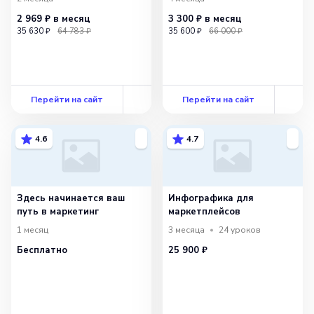
помощником для многих покупателей,
2 969 ₽
в месяц
3 300 ₽
в месяц
которые ценят свое время и деньги.
35 630 ₽
64 783 ₽
35 600 ₽
66 000 ₽
Перейти на сайт
Перейти на сайт
4.6
4.7
Здесь начинается ваш
Инфографика для
путь в маркетинг
маркетплейсов
1 месяц
3 месяца
24
уроков
Бесплатно
25 900 ₽