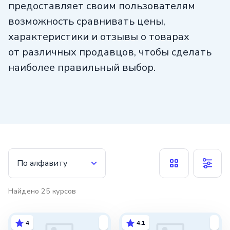
предоставляет своим пользователям
возможность сравнивать цены,
характеристики и отзывы о товарах
от различных продавцов, чтобы сделать
наиболее правильный выбор.
Еще одним преимуществом
Яндекс.Маркета является информация
о текущих акциях и скидках. Это дает
возможность покупателям сэкономить
деньги при покупках, особенно если они
По алфавиту
следят за постоянно обновляемыми
предложениями.
Найдено
25
курсов
Но не только широкий ассортимент
и выгодные предложения делают
4
4.1