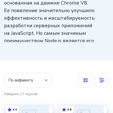
основанная на движке Chrome V8.
Ее появление значительно улучшило
эффективность и масштабируемость
разработки серверных приложений
на JavaScript. Но самым значимым
преимуществом Node.js является его
асинхронная однопоточная архитектура,
которая не блокирует выполнение
и позволяет обрабатывать множество
запросов одновременно.
По алфавиту
Создание эффективных серверных
приложений с высокой
Найдено
17
курсов
производительностью стало возможным
благодаря развитию Node.js. Широкий
4.4
4.8
спектр функций и возможностей,