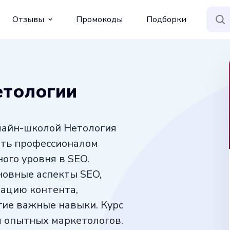
Отзывы
Промокоды
Подборки
етологии
лайн-школой Нетология
тать профессионалом
ого уровня в SEO.
новные аспекты SEO,
зацию контента,
гие важные навыки. Курс
я опытных маркетологов.