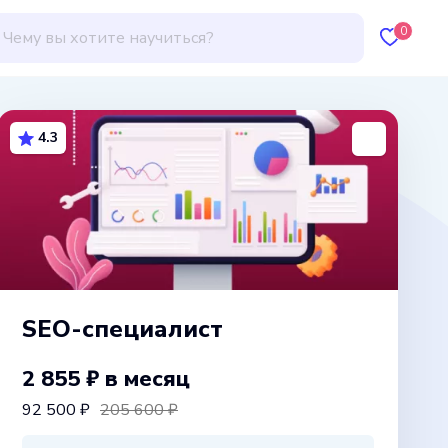
0
4.3
SEO-специалист
2 855 ₽
в месяц
92 500 ₽
205 600 ₽