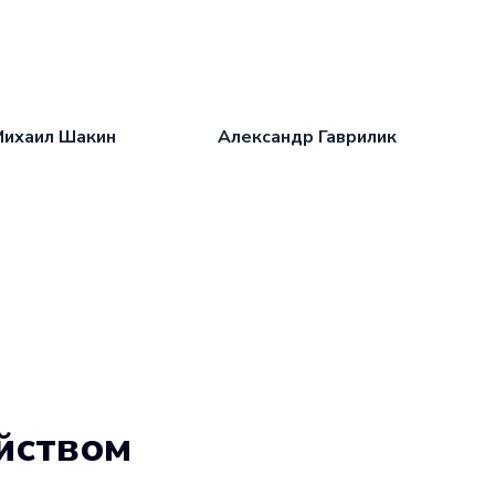
Михаил Шакин
Александр Гаврилик
йством