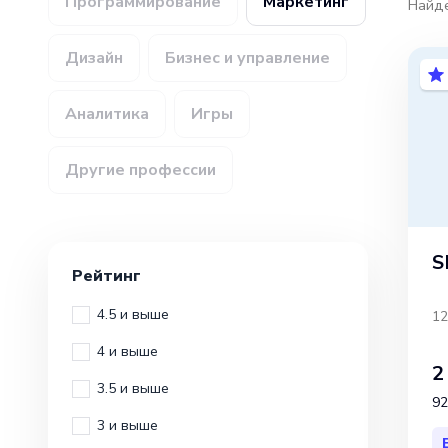
Программирование
Маркетинг
Найд
Дизайн
Бизнес и управление
Аналитика
Игры
Другие профессии
S
Рейтинг
4.5 и выше
12
4 и выше
2
3.5 и выше
92
3 и выше