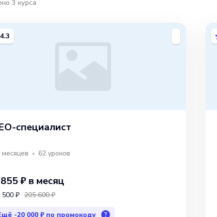
ено
3
курса
4.3
EO-специалист
 месяцев
62
уроков
 855 ₽
в месяц
 500 ₽
205 600 ₽
Ещё
-20 000 ₽
по промокоду
?