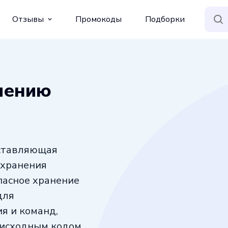
Отзывы
Промокоды
Подборки
чению
оставляющая
 хранения
пасное хранение
для
я и команд,
исходным кодом.