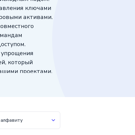
правления ключами
фровыми активами.
совместного
омандам
оступом.
я упрощения
ей, который
вашими проектами.
 алфавиту