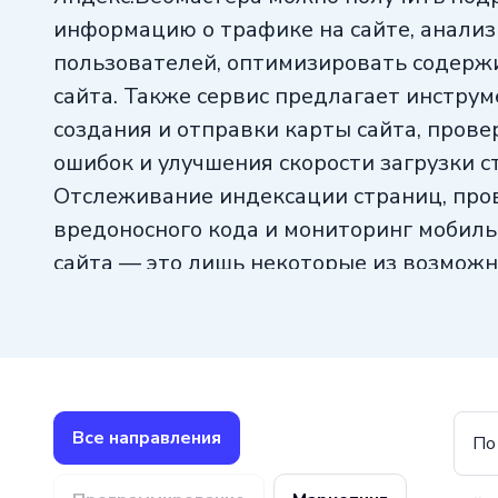
информацию о трафике на сайте, анали
пользователей, оптимизировать содержи
сайта. Также сервис предлагает инстру
создания и отправки карты сайта, прове
ошибок и улучшения скорости загрузки с
Отслеживание индексации страниц, про
вредоносного кода и мониторинг мобиль
сайта — это лишь некоторые из возможн
Яндекс.Вебмастера. В общем, этот серви
неотъемлемым инструментом для оптим
и продвижения сайта в поисковых систе
Все направления
По