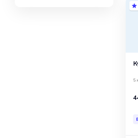
К
5 
4