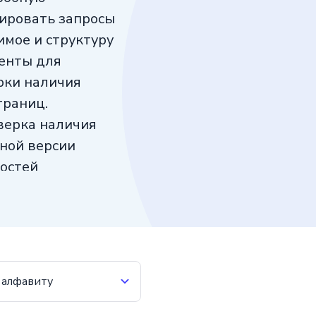
зировать запросы
мое и структуру
менты для
рки наличия
траниц.
верка наличия
ной версии
остей
с является
изации
мах.
 алфавиту