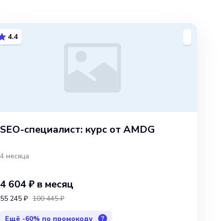
4.4
SEO-специалист: курс от AMDG
4 месяца
4 604 ₽
в месяц
55 245 ₽
100 445 ₽
Ещё
-60%
по промокоду
?