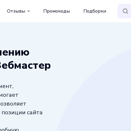
Отзывы
Промокоды
Подборки
чению
Вебмастер
мент,
могает
позволяет
 позиции сайта
робную