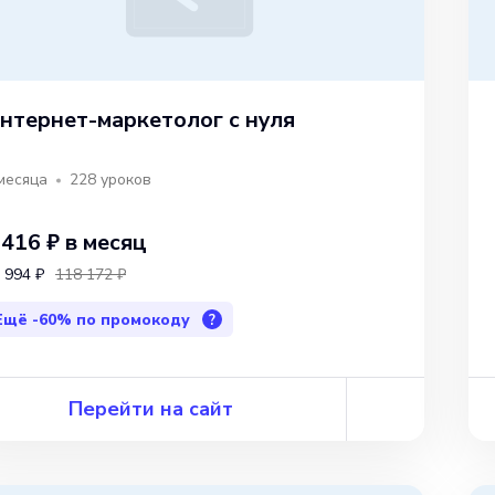
нтернет-маркетолог с нуля
месяца
228
уроков
 416 ₽
в месяц
 994 ₽
118 172 ₽
Ещё
-60%
по промокоду
?
Перейти на сайт