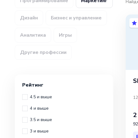
Программирование
Маркетинг
Найд
Дизайн
Бизнес и управление
Аналитика
Игры
Другие профессии
S
Рейтинг
4.5 и выше
12
4 и выше
2
3.5 и выше
92
3 и выше