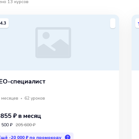
ено
13
курсов
4.3
EO-специалист
 месяцев
62
уроков
 855 ₽
в месяц
 500 ₽
205 600 ₽
Ещё
-20 000 ₽
по промокоду
?