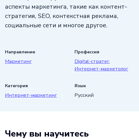
аспекты маркетинга, такие как контент-
стратегия, SEO, контекстная реклама,
социальные сети и многое другое.
Изучив курс, вы приобретете навыки
разработки и внедрения комплексной
Направление
Профессия
стратегии продвижения вашего бизнеса
Маркетинг
Digital-стратег
,
в онлайн-пространстве. После успешного
Интернет-маркетолог
завершения обучения, вы сможете
создавать эффективные маркетинговые
Категория
Язык
кампании, увеличивать видимость вашего
Интернет-маркетинг
Русский
бренда в интернете и увеличивать
объемы продаж. Не упустите возможность
стать профессионалом в области
Чему вы научитесь
цифрового маркетинга.