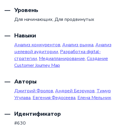
Уровень
Для начинающих,
Для продвинутых
Навыки
Анализ конкурентов
,
Анализ рынка
,
Анализ
целевой аудитории
,
Разработка digital-
стратегии
,
Медиапланирование
,
Создание
Customer Journey Map
Авторы
Дмитрий Фролов
,
Андрей Безруков
,
Тимур
Угулава
,
Евгения Федосеева
,
Елена Мельник
Идентификатор
#630