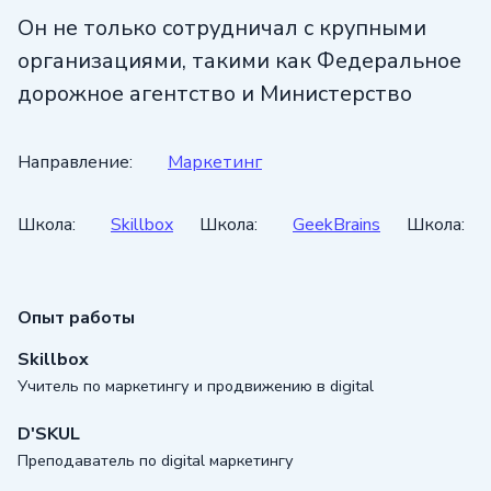
Он не только сотрудничал с крупными
организациями, такими как Федеральное
дорожное агентство и Министерство
транспорта и промышленной торговли
РФ, но и передает свои знания другим.
Направление:
Маркетинг
Тимур является преподавателем
интернет-маркетинга в Digital Business
Школа:
Skillbox
Школа:
GeekBrains
Школа:
School и активно участвует
в профессиональных конференциях.
Опыт работы
Однако, помимо преподавания
Skillbox
и практической работы, Тимур нашел
Учитель по маркетингу и продвижению в digital
время для творчества и самовыражения.
D'SKUL
Он регулярно публикует свои мысли
Преподаватель по digital маркетингу
и идеи на платформах, таких как