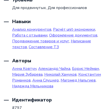
Для продвинутых,
Для профессионалов
Навыки
Анализ конкурентов
,
Расчёт unit-экономики
,
Работа с отзывами
,
Оформление документов
,
Продвижение товаров и услуг
,
Написание
текстов
,
Составление ТЗ
Авторы
Анна Ковтун
,
Александр Чайка
,
Борис Нейман
,
Мария Зубарева
,
Николай Хануков
,
Константин
Романков
,
Анна Слуцкер
,
Магомед Нальгиев
,
Надежда Мельникова
Идентификатор
#797