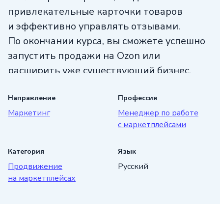
привлекательные карточки товаров
и эффективно управлять отзывами.
По окончании курса, вы сможете успешно
запустить продажи на Ozon или
расширить уже существующий бизнес.
Наши эксперты помогут вам разобраться
во всех тонкостях работы
Направление
Профессия
Маркетинг
Менеджер по работе
с маркетплейсом, поделившись своим
с маркетплейсами
опытом и знаниями. Получите
практические навыки, необходимые для
Категория
Язык
успешной работы на Ozon.
Продвижение
Русский
Присоединяйтесь к курсу «Как стать
на маркетплейсах
продавцом на Ozon» от школы Skillbox
уже сегодня и станьте профессионалом
в сфере маркетинга и продаж!