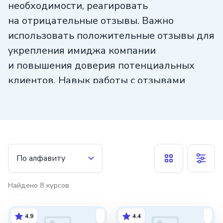
необходимости, реагировать
на отрицательные отзывы. Важно
использовать положительные отзывы для
укрепления имиджа компании
и повышения доверия потенциальных
клиентов. Навык работы с отзывами
требует внимательности, терпения
и умения находить решения, способные
удовлетворить клиентов. Отзывы могут
быть полезным инструментом для
улучшения качества продукции или услуг,
По алфавиту
поэтому важно уметь извлекать из них
полезную информацию и вносить
Найдено
8
курсов
необходимые изменения в свой бизнес.
4.9
4.4