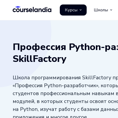
Курсы
Школы
Профессия Python-ра
SkillFactory
Школа программирования SkillFactory п
«Профессия Python-разработчик», котор
студентов профессиональным навыкам в I
модулей, в которых студенты освоят ос
на Python, изучат работу с базами данны
приложения и многое другое.