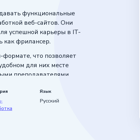
оздавать функциональные
аботкой веб-сайтов. Они
ля успешной карьеры в IT-
ь как фрилансер.
н-формате, что позволяет
удобном для них месте
ными преподавателями,
программирования
ория
Язык
-
Русский
ре, стать профессиональным
ботка
ую заработную плату,
т SkillFactory — это то,