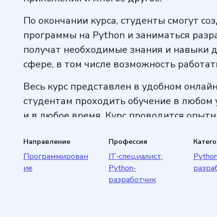
По окончании курса, студенты смогут с
программы на Python и заниматься разр
получат необходимые знания и навыки д
сфере, в том числе возможность работат
Весь курс представлен в удобном онлай
студентам проходить обучение в любом 
и в любое время. Курс проводится опыт
которые знают все тонкости и секреты 
Направление
Профессия
Катег
на Python.
Программирован
IT-специалист
,
Python
Если вы хотите начать карьеру в IT-сфе
ие
Python-
разра
разработчик
Python-разработчиком и получать высок
то курс «Профессия Python-разработчик» о
что вам нужно!