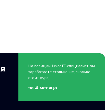
ся
На позиции
Junior
IT-специалист вы
заработаете столько же, сколько
стоит курс,
за 4
месяца