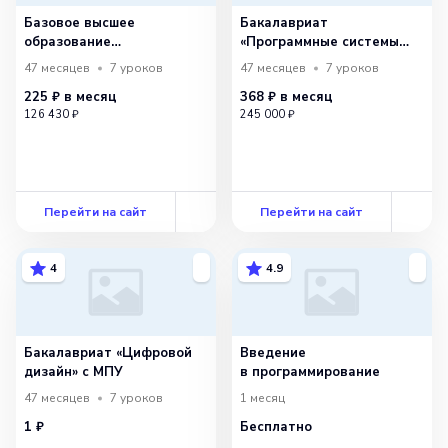
Базовое высшее
Бакалавриат
образование
«Программные системы
по направлению
и автоматизация
47 месяцев
7
уроков
47 месяцев
7
уроков
«Разработка ИТ-
процессов разработки»
225 ₽
в месяц
368 ₽
в месяц
продуктов
с НИУ ВШЭ
126 430 ₽
245 000 ₽
и информационных
систем» с ТюмГУ
Перейти на сайт
Перейти на сайт
4
4.9
Бакалавриат «Цифровой
Введение
дизайн» с МПУ
в программирование
47 месяцев
7
уроков
1 месяц
1 ₽
Бесплатно