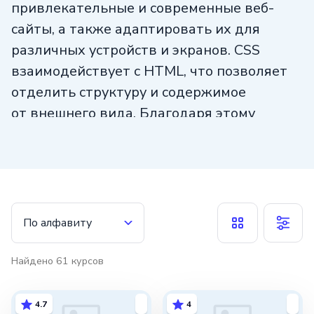
привлекательные и современные веб-
сайты, а также адаптировать их для
различных устройств и экранов. CSS
взаимодействует с HTML, что позволяет
отделить структуру и содержимое
от внешнего вида. Благодаря этому
изменение стиля веб-страницы
становится простым, не затрагивая
ее содержимое. CSS является мощным
инструментом для создания
привлекательного и удобного
По алфавиту
пользовательского интерфейса веб-сайта.
Найдено
61
курсов
4.7
4