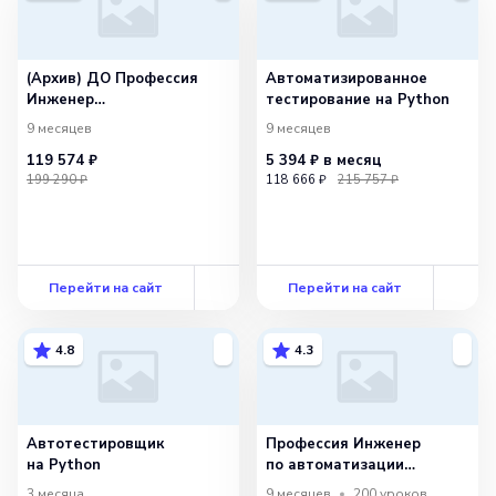
(Архив) ДО Профессия
Ав­то­ма­ти­зи­ро­ван­ное
Инженер
тестирование на Python
по автоматизации
9 месяцев
9 месяцев
тестирования 2025
119 574 ₽
5 394 ₽
в месяц
199 290 ₽
118 666 ₽
215 757 ₽
Перейти на сайт
Перейти на сайт
4.8
4.3
Автотестировщик
Профессия Инженер
на Python
по автоматизации
тестирования
3 месяца
9 месяцев
200
уроков