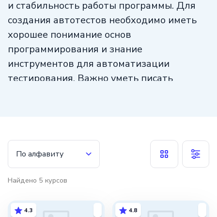
и стабильность работы программы. Для
создания автотестов необходимо иметь
хорошее понимание основ
программирования и знание
инструментов для автоматизации
тестирования. Важно уметь писать
читаемый и поддерживаемый код,
а также находить баланс между полным
покрытием тестами и их эффективностью.
Навык создания автотестов является
востребованным на рынке труда и может
По алфавиту
значительно улучшить карьерные
перспективы специалиста в сфере
Найдено
5
курсов
разработки и тестирования ПО.
4.3
4.8